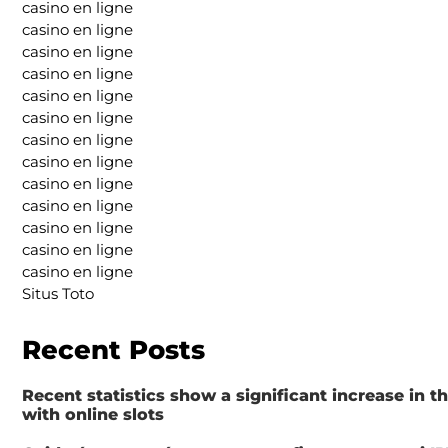
casino en ligne
casino en ligne
casino en ligne
casino en ligne
casino en ligne
casino en ligne
casino en ligne
casino en ligne
casino en ligne
casino en ligne
casino en ligne
casino en ligne
casino en ligne
Situs Toto
Recent Posts
Recent statistics show a significant increase in 
with online slots