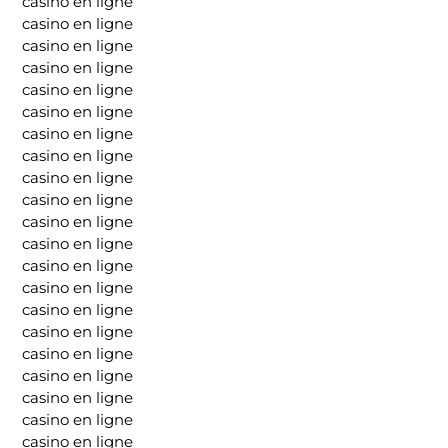
casino en ligne
casino en ligne
casino en ligne
casino en ligne
casino en ligne
casino en ligne
casino en ligne
casino en ligne
casino en ligne
casino en ligne
casino en ligne
casino en ligne
casino en ligne
casino en ligne
casino en ligne
casino en ligne
casino en ligne
casino en ligne
casino en ligne
casino en ligne
casino en ligne