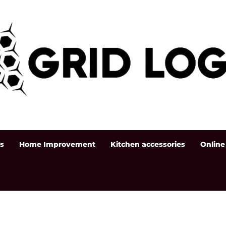
ss
Home Improvement
Kitchen accessories
Onlin