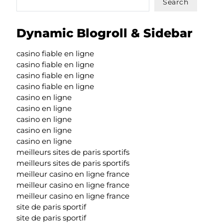
Search
Dynamic Blogroll & Sidebar
casino fiable en ligne
casino fiable en ligne
casino fiable en ligne
casino fiable en ligne
casino en ligne
casino en ligne
casino en ligne
casino en ligne
casino en ligne
meilleurs sites de paris sportifs
meilleurs sites de paris sportifs
meilleur casino en ligne france
meilleur casino en ligne france
meilleur casino en ligne france
site de paris sportif
site de paris sportif