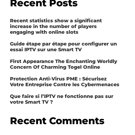
Recent Posts
Recent statistics show a significant
increase in the number of players
engaging with online slots
Guide étape par étape pour configurer un
essai IPTV sur une Smart TV
First Appearance The Enchanting Worldly
Concern Of Charming Togel Online
Protection Anti-Virus PME : Sécurisez
Votre Entreprise Contre les Cybermenaces
Que faire si l’IPTV ne fonctionne pas sur
votre Smart TV ?
Recent Comments