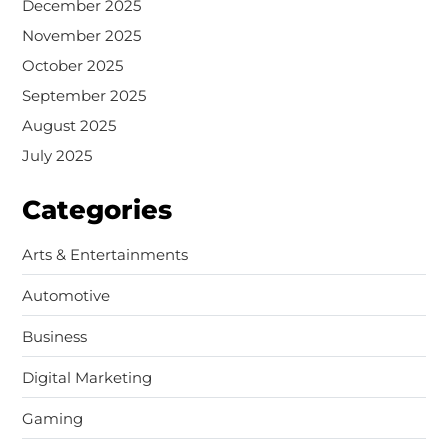
December 2025
November 2025
October 2025
September 2025
August 2025
July 2025
Categories
Arts & Entertainments
Automotive
Business
Digital Marketing
Gaming