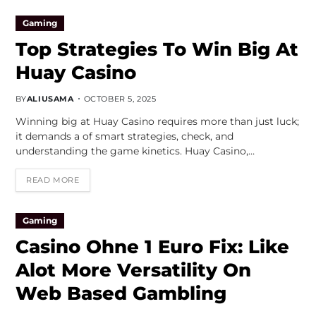
Gaming
Top Strategies To Win Big At
Huay Casino
BY
ALIUSAMA
OCTOBER 5, 2025
Winning big at Huay Casino requires more than just luck;
it demands a of smart strategies, check, and
understanding the game kinetics. Huay Casino,…
READ MORE
Gaming
Casino Ohne 1 Euro Fix: Like
Alot More Versatility On
Web Based Gambling