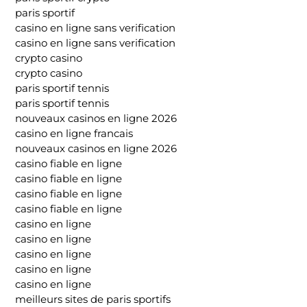
paris sportif
casino en ligne sans verification
casino en ligne sans verification
crypto casino
crypto casino
paris sportif tennis
paris sportif tennis
nouveaux casinos en ligne 2026
casino en ligne francais
nouveaux casinos en ligne 2026
casino fiable en ligne
casino fiable en ligne
casino fiable en ligne
casino fiable en ligne
casino en ligne
casino en ligne
casino en ligne
casino en ligne
casino en ligne
meilleurs sites de paris sportifs