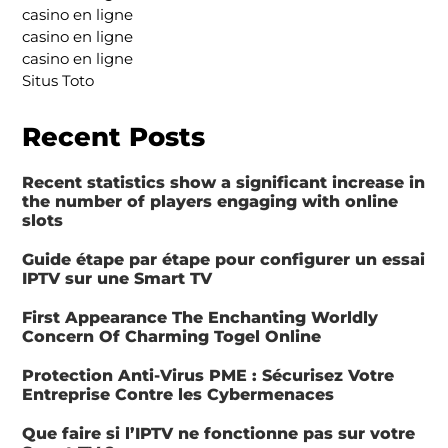
casino en ligne
casino en ligne
casino en ligne
Situs Toto
Recent Posts
Recent statistics show a significant increase in
the number of players engaging with online
slots
Guide étape par étape pour configurer un essai
IPTV sur une Smart TV
First Appearance The Enchanting Worldly
Concern Of Charming Togel Online
Protection Anti-Virus PME : Sécurisez Votre
Entreprise Contre les Cybermenaces
Que faire si l’IPTV ne fonctionne pas sur votre