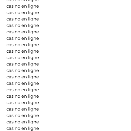
casino en ligne
casino en ligne
casino en ligne
casino en ligne
casino en ligne
casino en ligne
casino en ligne
casino en ligne
casino en ligne
casino en ligne
casino en ligne
casino en ligne
casino en ligne
casino en ligne
casino en ligne
casino en ligne
casino en ligne
casino en ligne
casino en ligne
casino en ligne