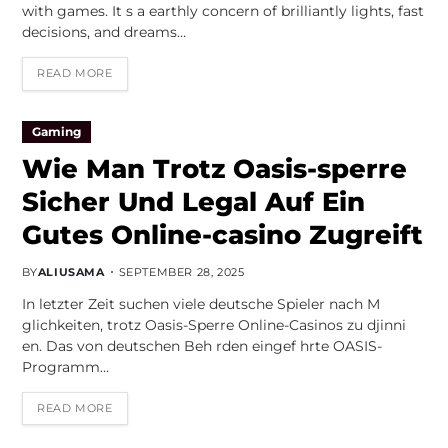
with games. It s a earthly concern of brilliantly lights, fast
decisions, and dreams…
READ MORE
Gaming
Wie Man Trotz Oasis-sperre
Sicher Und Legal Auf Ein
Gutes Online-casino Zugreift
BY
ALIUSAMA
SEPTEMBER 28, 2025
In letzter Zeit suchen viele deutsche Spieler nach M
glichkeiten, trotz Oasis-Sperre Online-Casinos zu djinni
en. Das von deutschen Beh rden eingef hrte OASIS-
Programm…
READ MORE