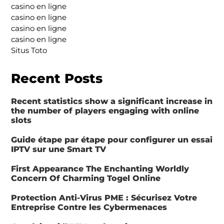
casino en ligne
casino en ligne
casino en ligne
casino en ligne
Situs Toto
Recent Posts
Recent statistics show a significant increase in
the number of players engaging with online
slots
Guide étape par étape pour configurer un essai
IPTV sur une Smart TV
First Appearance The Enchanting Worldly
Concern Of Charming Togel Online
Protection Anti-Virus PME : Sécurisez Votre
Entreprise Contre les Cybermenaces