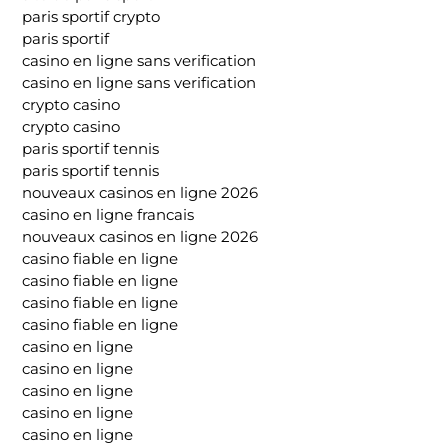
paris sportif crypto
paris sportif
casino en ligne sans verification
casino en ligne sans verification
crypto casino
crypto casino
paris sportif tennis
paris sportif tennis
nouveaux casinos en ligne 2026
casino en ligne francais
nouveaux casinos en ligne 2026
casino fiable en ligne
casino fiable en ligne
casino fiable en ligne
casino fiable en ligne
casino en ligne
casino en ligne
casino en ligne
casino en ligne
casino en ligne