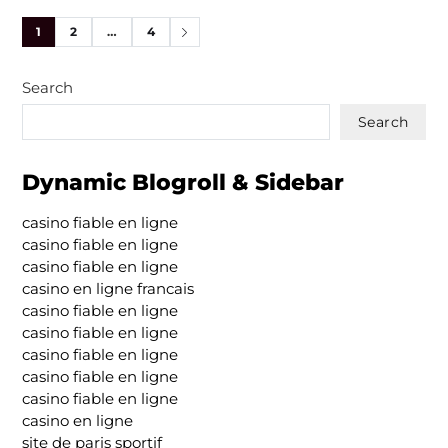
1
2
…
4
Search
Search
Dynamic Blogroll & Sidebar
casino fiable en ligne
casino fiable en ligne
casino fiable en ligne
casino en ligne francais
casino fiable en ligne
casino fiable en ligne
casino fiable en ligne
casino fiable en ligne
casino fiable en ligne
casino en ligne
site de paris sportif