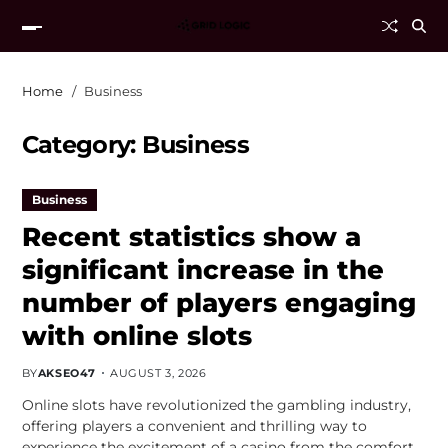
Home
Business
Category:
Business
Business
Recent statistics show a
significant increase in the
number of players engaging
with online slots
BY
AKSEO47
AUGUST 3, 2026
Online slots have revolutionized the gambling industry,
offering players a convenient and thrilling way to
experience the excitement of a casino from the comfort…