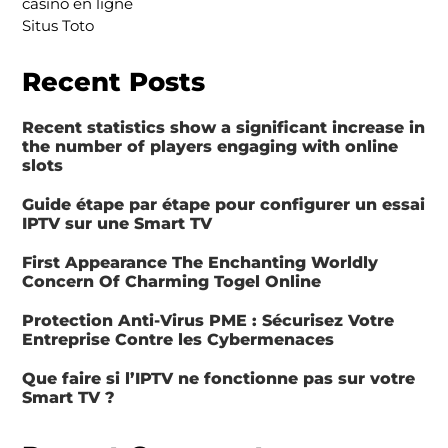
casino en ligne
Situs Toto
Recent Posts
Recent statistics show a significant increase in
the number of players engaging with online
slots
Guide étape par étape pour configurer un essai
IPTV sur une Smart TV
First Appearance The Enchanting Worldly
Concern Of Charming Togel Online
Protection Anti-Virus PME : Sécurisez Votre
Entreprise Contre les Cybermenaces
Que faire si l’IPTV ne fonctionne pas sur votre
Smart TV ?