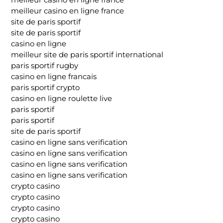
meilleur casino en ligne france
site de paris sportif
site de paris sportif
casino en ligne
meilleur site de paris sportif international
paris sportif rugby
casino en ligne francais
paris sportif crypto
casino en ligne roulette live
paris sportif
paris sportif
site de paris sportif
casino en ligne sans verification
casino en ligne sans verification
casino en ligne sans verification
casino en ligne sans verification
crypto casino
crypto casino
crypto casino
crypto casino