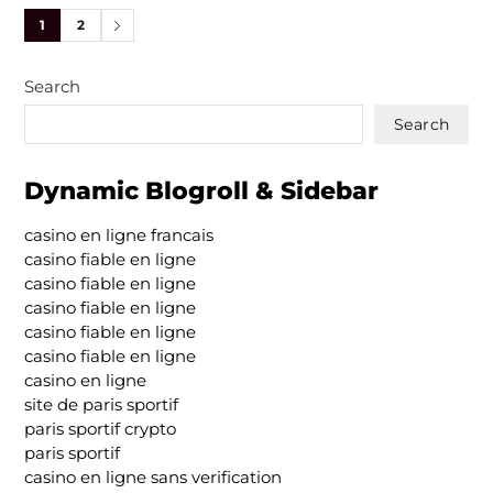
1
2
Search
Search
Dynamic Blogroll & Sidebar
casino en ligne francais
casino fiable en ligne
casino fiable en ligne
casino fiable en ligne
casino fiable en ligne
casino fiable en ligne
casino en ligne
site de paris sportif
paris sportif crypto
paris sportif
casino en ligne sans verification