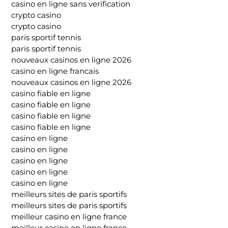
casino en ligne sans verification
crypto casino
crypto casino
paris sportif tennis
paris sportif tennis
nouveaux casinos en ligne 2026
casino en ligne francais
nouveaux casinos en ligne 2026
casino fiable en ligne
casino fiable en ligne
casino fiable en ligne
casino fiable en ligne
casino en ligne
casino en ligne
casino en ligne
casino en ligne
casino en ligne
meilleurs sites de paris sportifs
meilleurs sites de paris sportifs
meilleur casino en ligne france
meilleur casino en ligne france