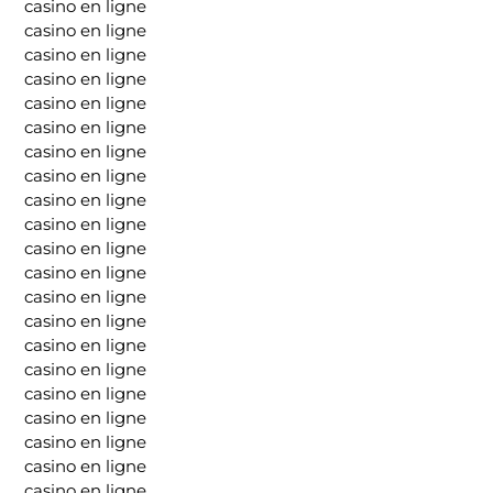
casino en ligne
casino en ligne
casino en ligne
casino en ligne
casino en ligne
casino en ligne
casino en ligne
casino en ligne
casino en ligne
casino en ligne
casino en ligne
casino en ligne
casino en ligne
casino en ligne
casino en ligne
casino en ligne
casino en ligne
casino en ligne
casino en ligne
casino en ligne
casino en ligne