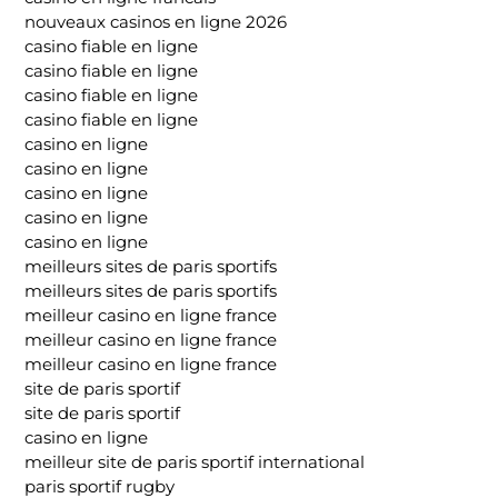
nouveaux casinos en ligne 2026
casino fiable en ligne
casino fiable en ligne
casino fiable en ligne
casino fiable en ligne
casino en ligne
casino en ligne
casino en ligne
casino en ligne
casino en ligne
meilleurs sites de paris sportifs
meilleurs sites de paris sportifs
meilleur casino en ligne france
meilleur casino en ligne france
meilleur casino en ligne france
site de paris sportif
site de paris sportif
casino en ligne
meilleur site de paris sportif international
paris sportif rugby