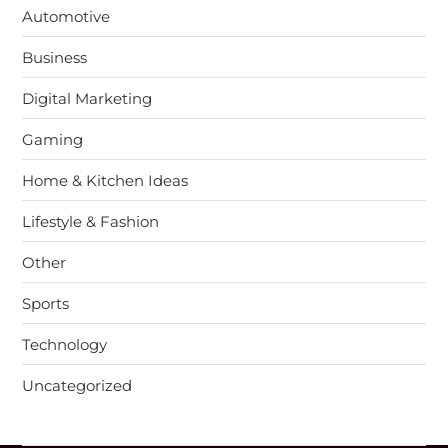
Automotive
Business
Digital Marketing
Gaming
Home & Kitchen Ideas
Lifestyle & Fashion
Other
Sports
Technology
Uncategorized