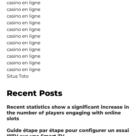
casino en ligne
casino en ligne
casino en ligne
casino en ligne
casino en ligne
casino en ligne
casino en ligne
casino en ligne
casino en ligne
casino en ligne
casino en ligne
Situs Toto
Recent Posts
Recent statistics show a significant increase in
the number of players engaging with online
slots
Guide étape par étape pour configurer un essai