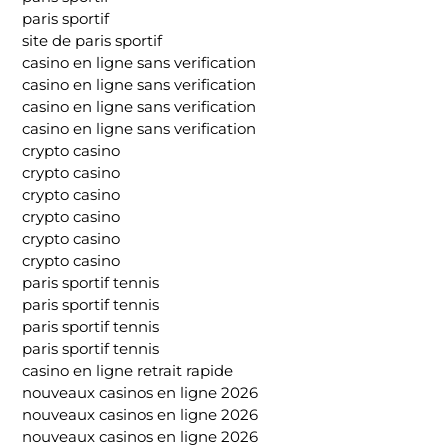
paris sportif
site de paris sportif
casino en ligne sans verification
casino en ligne sans verification
casino en ligne sans verification
casino en ligne sans verification
crypto casino
crypto casino
crypto casino
crypto casino
crypto casino
crypto casino
paris sportif tennis
paris sportif tennis
paris sportif tennis
paris sportif tennis
casino en ligne retrait rapide
nouveaux casinos en ligne 2026
nouveaux casinos en ligne 2026
nouveaux casinos en ligne 2026