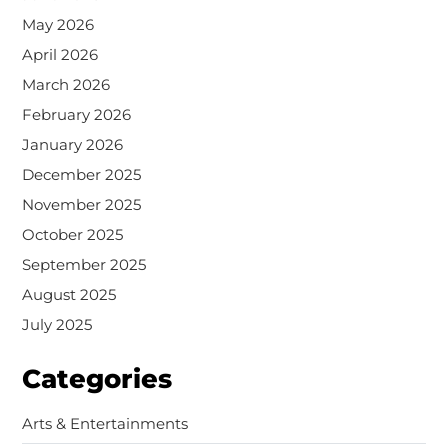
May 2026
April 2026
March 2026
February 2026
January 2026
December 2025
November 2025
October 2025
September 2025
August 2025
July 2025
Categories
Arts & Entertainments