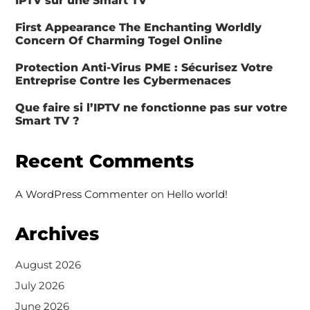
IPTV sur une Smart TV
First Appearance The Enchanting Worldly
Concern Of Charming Togel Online
Protection Anti-Virus PME : Sécurisez Votre
Entreprise Contre les Cybermenaces
Que faire si l’IPTV ne fonctionne pas sur votre
Smart TV ?
Recent Comments
A WordPress Commenter
on
Hello world!
Archives
August 2026
July 2026
June 2026