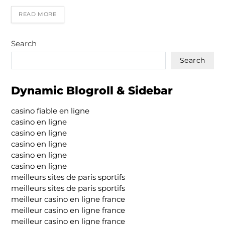
READ MORE
Search
Search
Dynamic Blogroll & Sidebar
casino fiable en ligne
casino en ligne
casino en ligne
casino en ligne
casino en ligne
casino en ligne
meilleurs sites de paris sportifs
meilleurs sites de paris sportifs
meilleur casino en ligne france
meilleur casino en ligne france
meilleur casino en ligne france