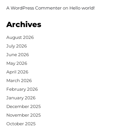
A WordPress Commenter
on
Hello world!
Archives
August 2026
July 2026
June 2026
May 2026
April 2026
March 2026
February 2026
January 2026
December 2025
November 2025
October 2025