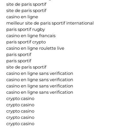
site de paris sportif
site de paris sportif
casino en ligne
meilleur site de paris sportif international
paris sportif rugby
casino en ligne francais
paris sportif crypto
casino en ligne roulette live
paris sportif
paris sportif
site de paris sportif
casino en ligne sans verification
casino en ligne sans verification
casino en ligne sans verification
casino en ligne sans verification
crypto casino
crypto casino
crypto casino
crypto casino
crypto casino