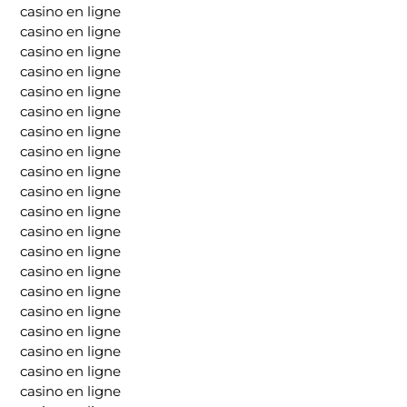
casino en ligne
casino en ligne
casino en ligne
casino en ligne
casino en ligne
casino en ligne
casino en ligne
casino en ligne
casino en ligne
casino en ligne
casino en ligne
casino en ligne
casino en ligne
casino en ligne
casino en ligne
casino en ligne
casino en ligne
casino en ligne
casino en ligne
casino en ligne