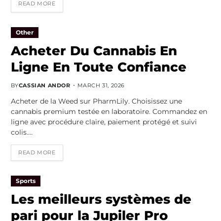
READ MORE
Other
Acheter Du Cannabis En
Ligne En Toute Confiance
BY
CASSIAN ANDOR
MARCH 31, 2026
Acheter de la Weed sur PharmLily. Choisissez une
cannabis premium testée en laboratoire. Commandez en
ligne avec procédure claire, paiement protégé et suivi
colis.…
READ MORE
Sports
Les meilleurs systèmes de
pari pour la Jupiler Pro