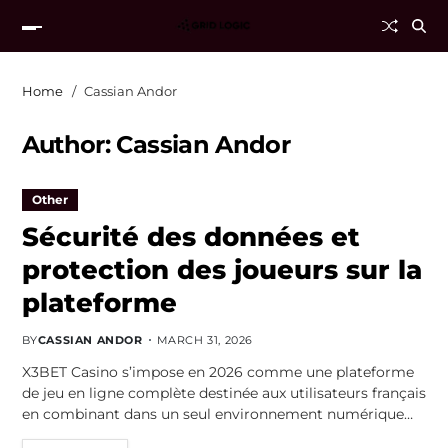
Home
Cassian Andor
Author:
Cassian Andor
Other
Sécurité des données et
protection des joueurs sur la
plateforme
BY
CASSIAN ANDOR
MARCH 31, 2026
X3BET Casino s’impose en 2026 comme une plateforme
de jeu en ligne complète destinée aux utilisateurs français
en combinant dans un seul environnement numérique…