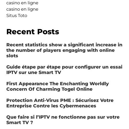
casino en ligne
casino en ligne
Situs Toto
Recent Posts
Recent statistics show a significant increase in
the number of players engaging with online
slots
Guide étape par étape pour configurer un essai
IPTV sur une Smart TV
First Appearance The Enchanting Worldly
Concern Of Charming Togel Online
Protection Anti-Virus PME : Sécurisez Votre
Entreprise Contre les Cybermenaces
Que faire si l’IPTV ne fonctionne pas sur votre
Smart TV ?