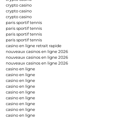
crypto casino
crypto casino
crypto casino
paris sportif tennis
paris sportif tennis
paris sportif tennis
paris sportif tennis
casino en ligne retrait rapide
nouveaux casinos en ligne 2026
nouveaux casinos en ligne 2026
nouveaux casinos en ligne 2026
casino en ligne
casino en ligne
casino en ligne
casino en ligne
casino en ligne
casino en ligne
casino en ligne
casino en ligne
casino en ligne