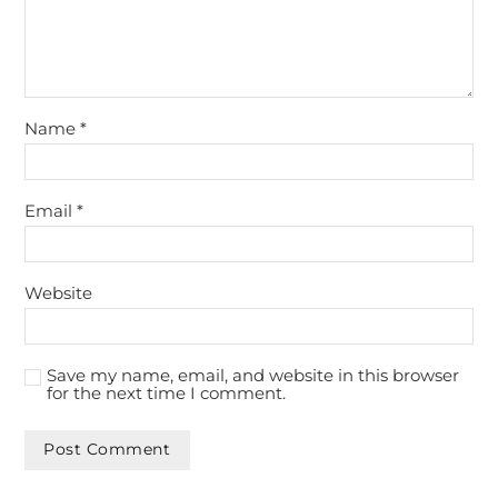
Name
*
Email
*
Website
Save my name, email, and website in this browser
for the next time I comment.